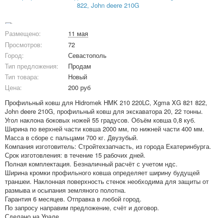
Размещено:
11 мая
Просмотров:
72
Город:
Севастополь
Тип предложения:
Продам
Тип товара:
Новый
Цена:
200 руб
Профильный ковш для Hidromek HMK 210 220LC, Xgma XG 821 822,
John deere 210G, профильный ковш для экскаватора 20, 22 тонны.
Угол наклона боковых ножей 55 градусов. Объём ковша 0,8 куб.
Ширина по верхней части ковша 2000 мм, по нижней части 400 мм.
Масса в сборе с пальцами 700 кг. Двузубый.
Компания изготовитель: Стройтехзапчасть, из города Екатеринбурга.
Срок изготовления: в течение 15 рабочих дней.
Полная комплектация. Безналичный расчёт с учетом ндс.
Ширина кромки профильного ковша определяет ширину будущей
траншеи. Наклонная поверхность стенок необходима для защиты от
размыва и осыпания земляного полотна.
Гарантия 6 месяцев. Отправка в любой город.
По запросу направим предложение, счёт и договор.
Сделано на Урале.