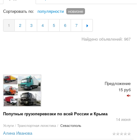
Сортировать по:
популярности
новизне
1
2
3
4
5
6
7
Найдено объявлений: 967
Предложение
15 руб
Попутные грузоперевозки по всей России и Крыма
14 июня
Услуги
/
Транспортная логистика
/
Севастополь
Алина Иванова