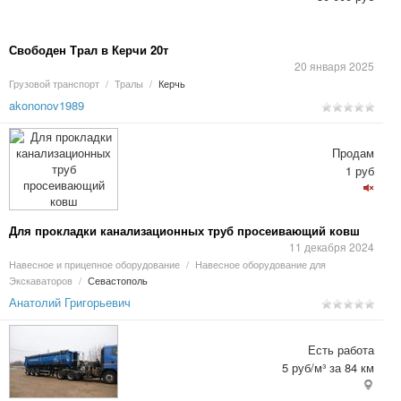
Свободен Трал в Керчи 20т
20 января 2025
Грузовой транспорт
/
Тралы
/
Керчь
akononov1989
Продам
1 руб
Для прокладки канализационных труб просеивающий ковш
11 декабря 2024
Навесное и прицепное оборудование
/
Навесное оборудование для
Экскаваторов
/
Севастополь
Анатолий Григорьевич
Есть работа
5 руб/м³ за 84 км