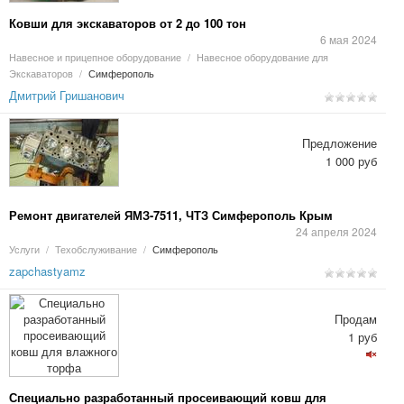
Ковши для экскаваторов от 2 до 100 тон
6 мая 2024
Навесное и прицепное оборудование
/
Навесное оборудование для
Экскаваторов
/
Симферополь
Дмитрий Гришанович
Предложение
1 000 руб
Ремонт двигателей ЯМЗ-7511, ЧТЗ Симферополь Крым
24 апреля 2024
Услуги
/
Техобслуживание
/
Симферополь
zapchastyamz
Продам
1 руб
Специально разработанный просеивающий ковш для