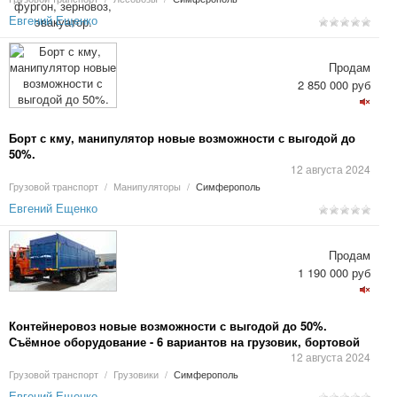
Евгений Ещенко
Продам
2 850 000 руб
Борт с кму, манипулятор новые возможности с выгодой до
50%.
12 августа 2024
Грузовой транспорт
/
Манипуляторы
/
Симферополь
Евгений Ещенко
Продам
1 190 000 руб
Контейнеровоз новые возможности с выгодой до 50%.
Съёмное оборудование - 6 вариантов на грузовик, бортовой
с КМУ, автобетоносмеситель, вакуумная машина КО 505,
12 августа 2024
изотермический фургон, зерновоз, эвакуатор.
Грузовой транспорт
/
Грузовики
/
Симферополь
Евгений Ещенко