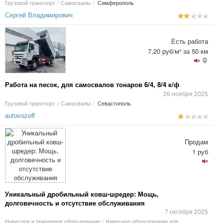
Грузовой транспорт
/
Самосвалы
/
Симферополь
Сергей Владимирович
Есть работа
7,20 руб/м³ за 50 км
Работа на песок, для самосвалов тонаров 6/4, 8/4 к/ф
26 ноября 2025
Грузовой транспорт
/
Самосвалы
/
Севастополь
autovozoff
Продам
1 руб
Уникальный дробильный ковш-шредер: Мощь,
долговечность и отсутствие обслуживания
7 октября 2025
Навесное и прицепное оборудование
/
Навесное оборудование для