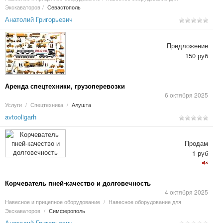
Экскаваторов
/
Севастополь
Анатолий Григорьевич
Предложение
150 руб
Аренда спецтехники, грузоперевозки
6 октября 2025
Услуги
/
Спецтехника
/
Алушта
avtooligarh
Продам
1 руб
Корчеватель пней-качество и долговечность
4 октября 2025
Навесное и прицепное оборудование
/
Навесное оборудование для
Экскаваторов
/
Симферополь
Анатолий Григорьевич