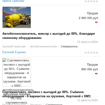
Ирина Орехова
Продам
2 950 000 руб
Автобетоносмеситель, миксер с выгодой до 50%, благодаря
сменному оборудованию.
12 августа 2024
Грузовой транспорт
/
Автобетоносмесители
/
Симферополь
Евгений Ещенко
Продам
850 000 руб
Сортиментовоз, лесовоз с выгодой до 50%. Съёмное
оборудование - 6 вариантов на грузовик, бортовой с КМУ,
автобетоносмеситель, вакуумная машина КО 505,
12 августа 2024
сортиментовоз, фургон, зерновоз, эвакуатор.
Грузовой транспорт
/
Лесовозы
/
Симферополь