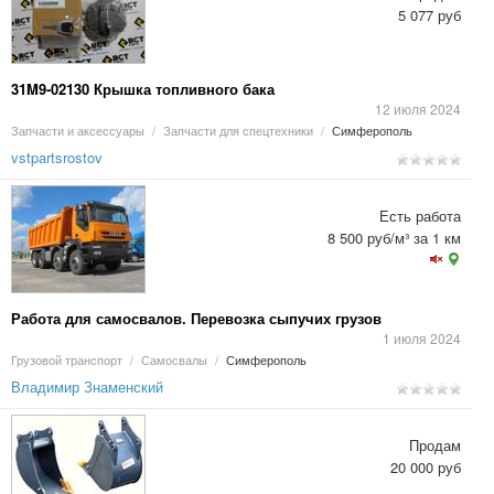
5 077 руб
31M9-02130 Крышка топливного бака
12 июля 2024
Запчасти и аксессуары
/
Запчасти для спецтехники
/
Симферополь
vstpartsrostov
Есть работа
8 500 руб/м³ за 1 км
Работа для самосвалов. Перевозка сыпучих грузов
1 июля 2024
Грузовой транспорт
/
Самосвалы
/
Симферополь
Владимир Знаменский
Продам
20 000 руб