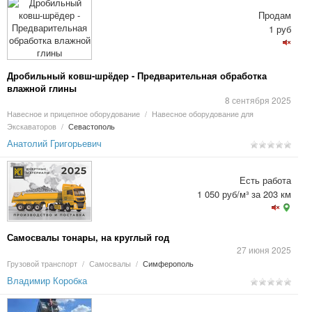
Продам
1 руб
Дробильный ковш-шрёдер - Предварительная обработка
влажной глины
8 сентября 2025
Навесное и прицепное оборудование
/
Навесное оборудование для
Экскаваторов
/
Севастополь
Анатолий Григорьевич
Есть работа
1 050 руб/м³ за 203 км
Самосвалы тонары, на круглый год
27 июня 2025
Грузовой транспорт
/
Самосвалы
/
Симферополь
Владимир Коробка