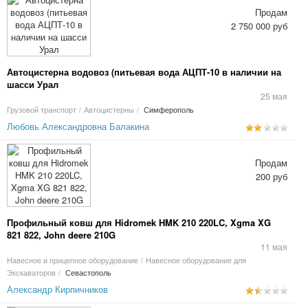
Продам
2 750 000 руб
Автоцистерна водовоз (питьевая вода АЦПТ-10 в наличии на
шасси Урал
25 мая
Грузовой транспорт
/
Автоцистерны
/
Симферополь
Любовь Александровна Балакина
Продам
200 руб
Профильный ковш для Hidromek HMK 210 220LC, Xgma XG
821 822, John deere 210G
11 мая
Навесное и прицепное оборудование
/
Навесное оборудование для
Экскаваторов
/
Севастополь
Александр Кирпичников